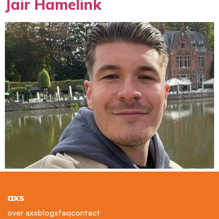
Jair Hamelink
axs
over axs
blogs
faq
contact