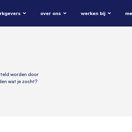
rkgevers
over ons
werken bij
me
esteld worden door
en wat je zocht?