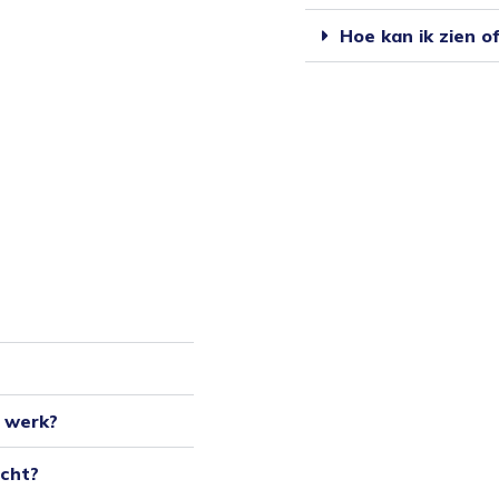
Hoe kan ik zien o
e werk?
ocht?