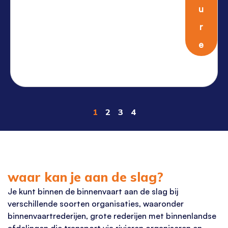
u
r
e
1
2
3
4
waar kan je aan de slag?
Je kunt
binnen
de
binnenvaart
aan de slag bij
verschillende soorten organisaties, waaronder
binnenvaartrederijen, grote rederijen met binnenlandse