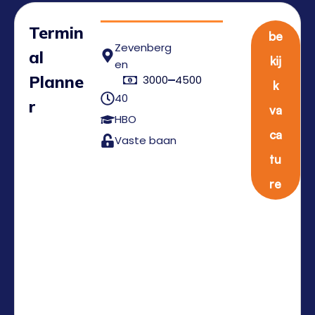
Termin
be
Zevenberg
al
kij
en
Planne
3000
4500
k
40
r
va
HBO
ca
Vaste baan
tu
re