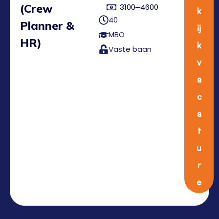
(Crew
3100
4600
k
40
Planner &
ij
MBO
HR)
k
Vaste baan
v
a
c
a
t
u
r
e