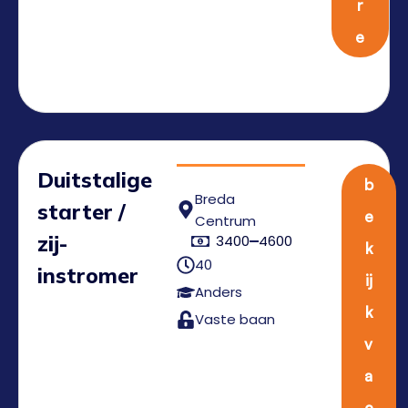
r
e
Duitstalige
b
Breda
starter /
e
Centrum
zij-
3400
4600
k
40
instromer
ij
Anders
k
Vaste baan
v
a
c