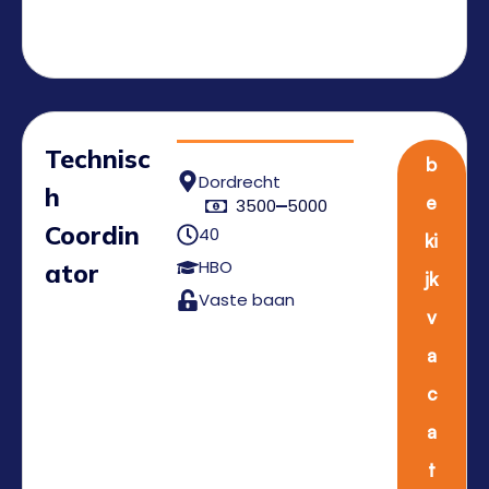
Technisc
b
Dordrecht
h
e
3500
5000
Coordin
40
ki
HBO
ator
jk
Vaste baan
v
a
c
a
t