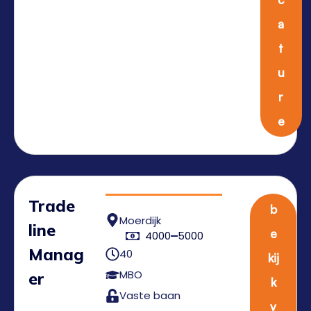
a
t
u
r
e
Trade
b
Moerdijk
line
e
4000
5000
Manag
40
kij
MBO
er
k
Vaste baan
v