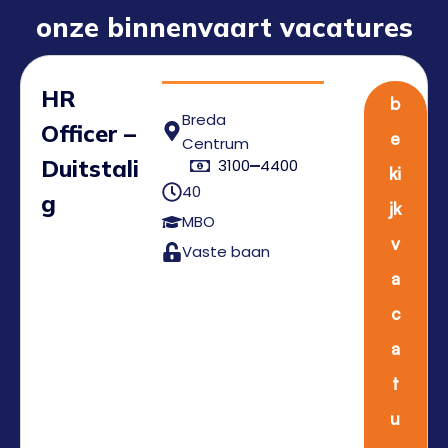
onze binnenvaart vacatures
HR
b
Breda
Officer –
e
Centrum
Duitstali
3100
4400
ki
40
g
jk
MBO
v
Vaste baan
a
c
a
t
u