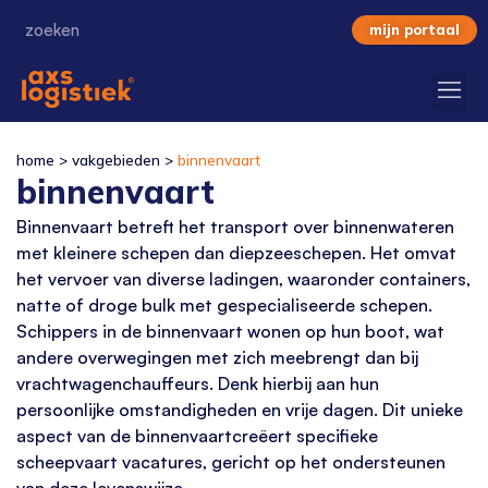
mijn portaal
home
>
vakgebieden
>
binnenvaart
binnenvaart
Binnenvaart
betreft het transport over binnenwateren
met kleinere schepen dan diepzeeschepen. Het omvat
het vervoer van diverse ladingen, waaronder containers,
natte of droge bulk met gespecialiseerde schepen.
Schippers in de
binnenvaart
wonen op hun boot, wat
andere overwegingen met zich meebrengt dan bij
vrachtwagenchauffeurs. Denk hierbij aan hun
persoonlijke omstandigheden en vrije dagen. Dit unieke
aspect van de
binnenvaart
creëert specifieke
scheepvaart vacatures
, gericht op het ondersteunen
van deze levenswijze.