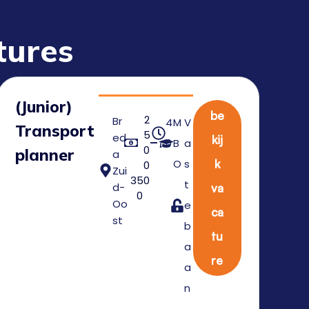
tures
(Junior)
be
2
Br
4
M
V
Transport
5
ed
kij
0
B
a
0
planner
a
O
s
k
0
Zui
350
t
d-
va
0
Oo
e
ca
st
b
tu
a
re
a
n