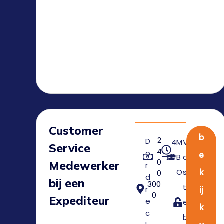
Customer
b
2
D
4
M
V
Service
4
o
e
0
B
a
0
Medewerker
r
O
s
k
0
d
bij een
300
t
r
ij
0
Expediteur
e
e
k
c
b