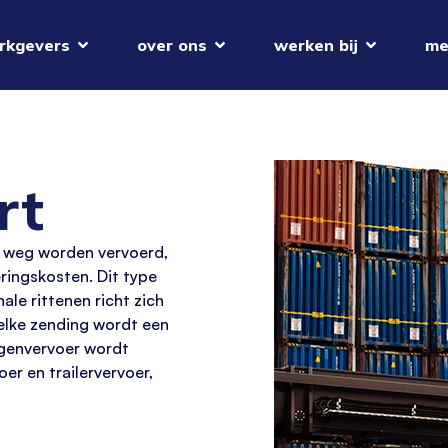
rkgevers
over ons
werken bij
me
rt
 weg worden vervoerd,
eringskosten. Dit type
ale r
itten
en richt zich
elke zending wordt een
agenvervoer wordt
r en trailervervoer,