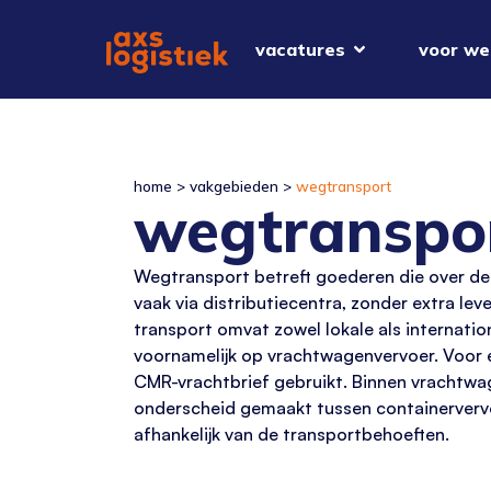
vacatures
voor we
home
>
vakgebieden
>
wegtransport
wegtranspo
Wegtransport
betreft
goederen die over de
vaak via distributiecentra, zonder extra lev
transport omvat zowel lokale als internation
voornamelijk op vrachtwagenvervoer. Voor 
CMR-vrachtbrief gebruikt. Binnen vrachtw
onderscheid gemaakt tussen containervervoe
afhankelijk van de transportbehoeften.
lees verder