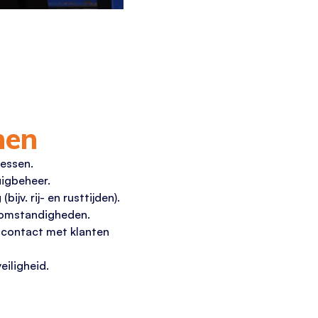
nen
cessen.
uigbeheer.
ijv. rij- en rusttijden).
 omstandigheden.
contact met klanten
eiligheid.