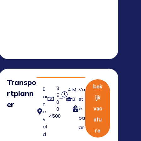
Transpo
bek
3
B
4
M
Va
rtplann
5
ar
ijk
0
B
st
0
er
n
O
e
vac
0
e
4500
ba
v
atu
el
an
re
d