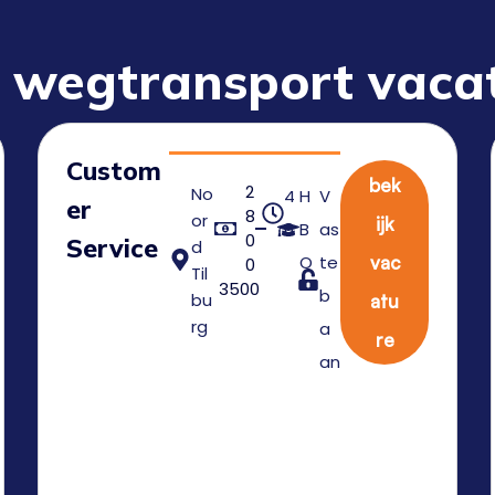
 wegtransport vaca
Custom
bek
2
No
4
H
V
er
8
or
ijk
0
B
as
0
Service
d
O
te
vac
0
Til
3500
b
bu
atu
rg
a
re
an