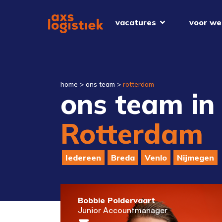
vacatures
voor we
home
>
ons team
>
rotterdam
ons team in
Rotterdam
Iedereen
Breda
Venlo
Nijmegen
Bobbie Poldervaart
Junior Accountmanager