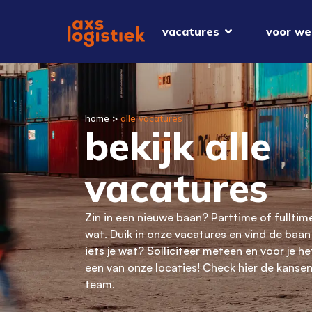
vacatures
voor we
home
>
alle vacatures
bekijk alle
vacatures
Zin in een nieuwe baan? Parttime of fulltim
wat. Duik in onze vacatures en vind de baan di
iets je wat? Solliciteer meteen en voor je he
een van onze locaties! Check hier de kanse
team.