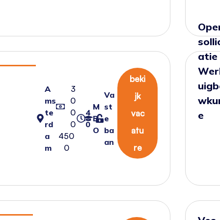
Ope
solli
atie
Wer
beki
uig
A
3
Va
jk
wku
ms
0
M
st
te
0
4
vac
e
B
e
rd
0
0
O
ba
atu
a
450
an
re
m
0