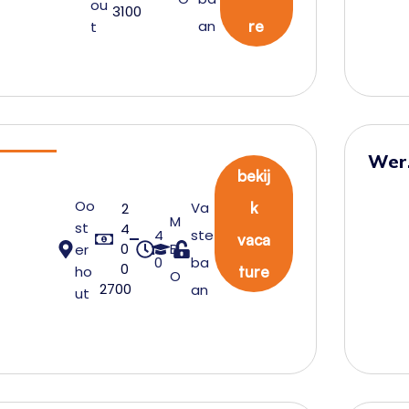
ou
3100
ont
an
re
t
ur
Wer
bekij
voo
Oo
Va
k
2
erei
M
st
4
4
ste
vaca
er
0
B
er
0
ba
0
Elek
ho
ture
O
2700
an
ut
ote
niek