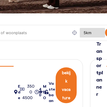
Tr
an
sp
or
tpl
bekij
an
k
Va
E
350
M
ne
4
ste
vaca
d
0
B
r
0
ba
e
4500
O
ture
an