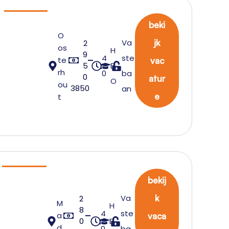
beki
O
Va
jk
2
os
H
9
4
ste
te
vac
5
B
rh
0
ba
0
atur
O
ou
3850
an
e
t
bekij
Va
k
2
M
H
8
4
ste
a
vaca
0
B
d
0
ba