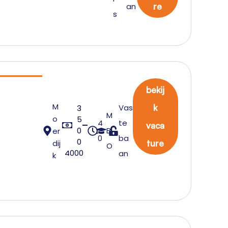
l
an
re
s
n
bekij
M
Vas
k
3
M
o
5
4
te
vaca
0
B
er
0
ba
0
dij
ture
O
4000
an
k