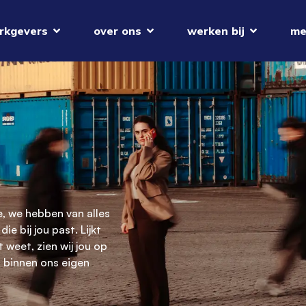
rkgevers
over ons
werken bij
me
e, we hebben van alles
e bij jou past. Lijkt
t weet, zien wij jou op
n binnen ons eigen