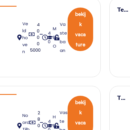
Tea
bekij
mlei
Ve
Va
k
4
der
M
ld
0
4
ste
vaca
Wa
0
B
ho
0
ba
0
reh
ve
ture
O
5000
an
n
ous
e
Tea
bekij
mle
Vas
k
2
ide
No
H
8
4
te
ord
vaca
r
0
B
Tilb
0
ba