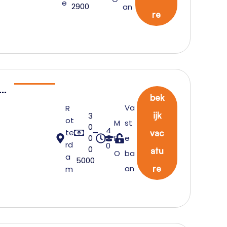
e
2900
an
e
re
k
bek
rb
Va
R
ijk
3
d
ot
M
st
0
4
te
vac
0
B
e
rd
0
tr
0
atu
O
ba
a
5000
ch
an
re
m