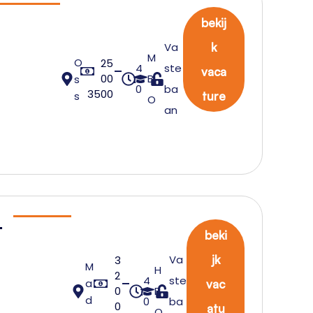
bekij
Va
k
M
O
25
4
ste
vaca
00
B
s
0
ba
3500
s
ture
O
an
o
beki
Va
jk
3
e
M
H
2
4
ste
a
vac
u
0
B
d
0
ba
0
atu
O