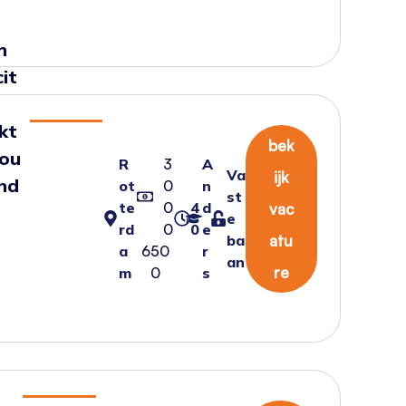
n
cit
kt
bek
bou
R
3
A
Va
ijk
nd
ot
0
n
st
te
0
4
d
vac
e
rd
0
0
e
ba
atu
a
650
r
an
re
m
0
s