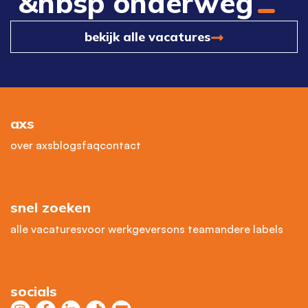
&nbsp onderweg
bekijk alle vacatures
axs
over axs
blogs
faq
contact
snel zoeken
alle vacatures
voor werkgevers
ons team
andere labels
socials