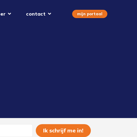
er
contact
mijn portaal