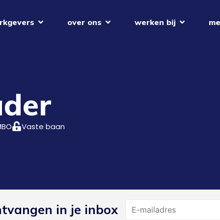
rkgevers
over ons
werken bij
me
ader
MBO
Vaste baan
Name
ntvangen in je inbox