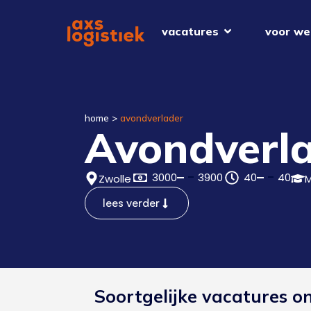
vacatures
voor we
home
>
avondverlader
Avondverl
3000
3900
40
40
Zwolle
lees verder
Soortgelijke vacatures o