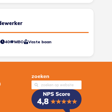
dewerker
0
40
MBO
Vaste baan
zoeken