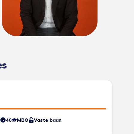
es
0
40
MBO
Vaste baan