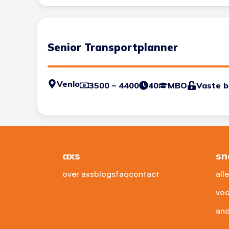
Senior Transportplanner
Venlo
3500 – 4400
40
MBO
Vaste 
axs
sn
over axs
blogs
faq
contact
all
voo
and