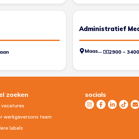
Administratief Me
Maastricht
baan
2900 – 340
el zoeken
socials
e vacatures
r werkgevers
ons team
ere labels