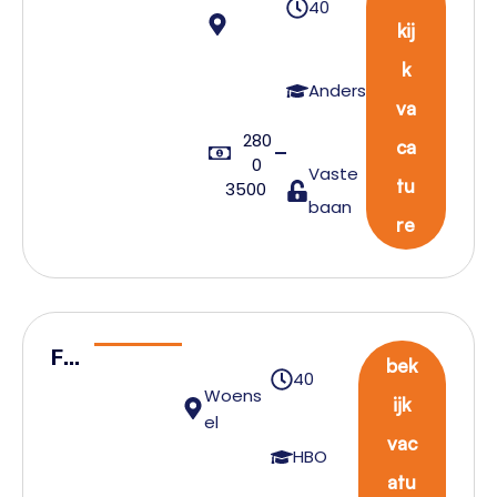
40
ce
kij
Mont
k
eur
Anders
va
Reddi
280
ngsvl
ca
0
Vaste
oten
tu
3500
baan
re
Fa
bek
40
cili
Woens
ijk
ty
el
vac
M
HBO
atu
an