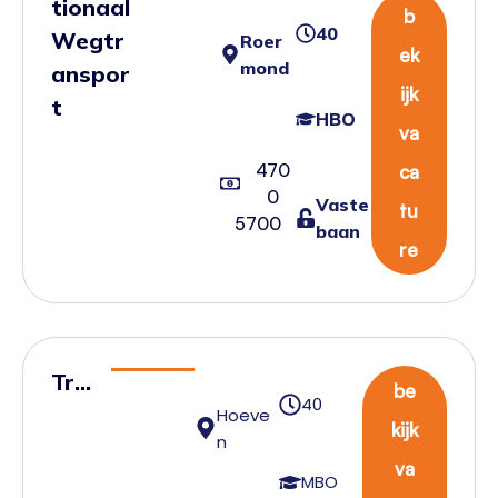
tionaal
b
40
Wegtr
Roer
ek
mond
anspor
ijk
t
HBO
va
470
ca
0
Vaste
tu
5700
baan
re
Tra
be
40
nsp
Hoeve
kijk
n
ort
va
plan
MBO