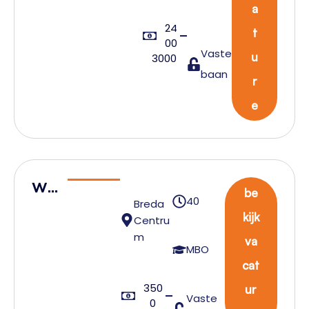
a
24
t
00
Vaste
u
3000
baan
r
e
Wa
be
40
Breda
reh
kijk
Centru
ous
m
va
e
MBO
cat
Tea
350
mlei
ur
Vaste
0