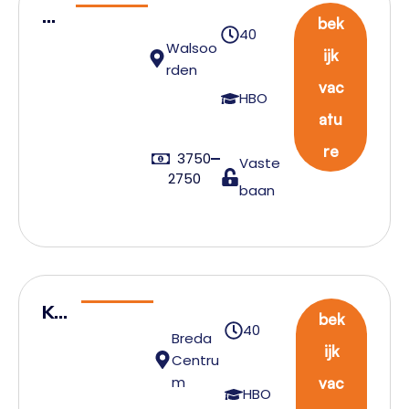
Pr
bek
40
od
Walsoo
ijk
uc
rden
vac
ti
HBO
atu
el
ei
re
3750
Vaste
de
2750
baan
r
Kw
bek
40
alit
Breda
ijk
Centru
eit
m
vac
Ing
HBO