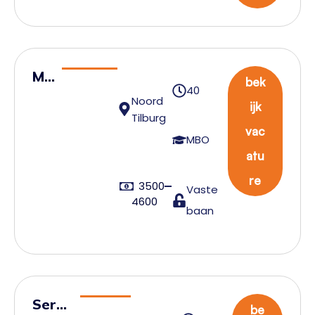
Ma
bek
40
na
Noord
ijk
ge
Tilburg
vac
r
MBO
atu
Cu
st
re
3500
Vaste
om
4600
baan
s
Servi
be