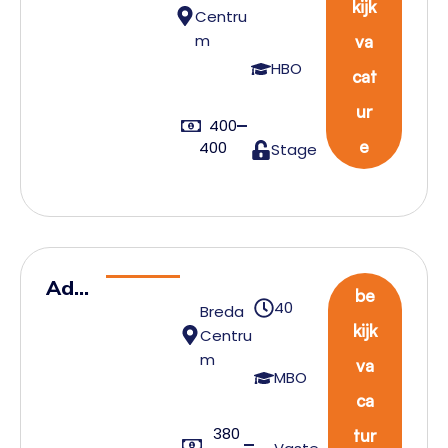
kijk
Centru
HR
m
va
–
HBO
cat
AXS
Bre
ur
400
da
e
400
Stage
Adm
be
40
Breda
inist
kijk
Centru
ratie
m
va
f
MBO
ca
Med
380
ewe
tur