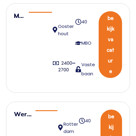
Ma
be
40
gaz
Ooster
kijk
ijn
hout
va
me
MBO
cat
de
we
ur
2400
Vaste
rke
2700
e
baan
r
Werk
be
40
voorb
Rotter
kij
dam
ereid