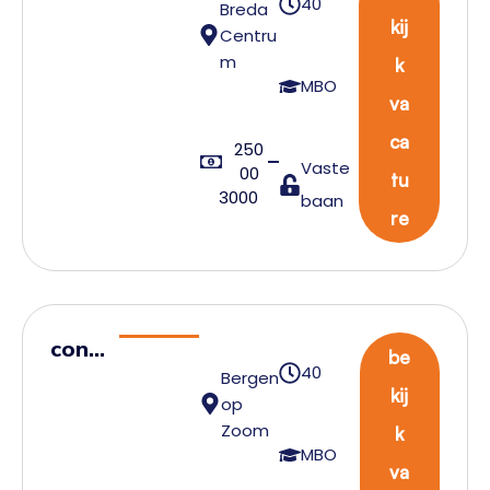
40
Breda
sten
kij
Centru
t
m
k
Expe
MBO
va
dite
ur
ca
250
Vaste
00
Impo
tu
3000
baan
rt
re
cont
be
40
Bergen
rol
kij
op
tow
Zoom
k
er
MBO
va
assis