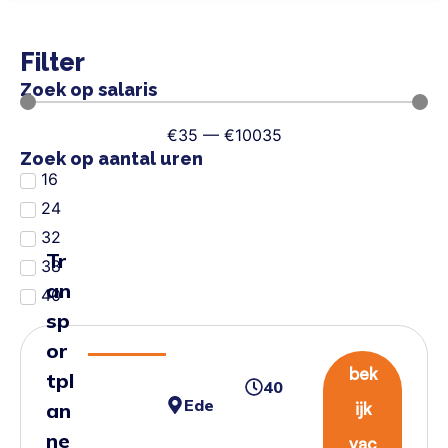
Filter
Zoek op salaris
€
35
—
€
10035
Zoek op aantal uren
16
24
32
Tr
38
an
40
sp
or
bek
tpl
40
Ede
an
ijk
ne
vac