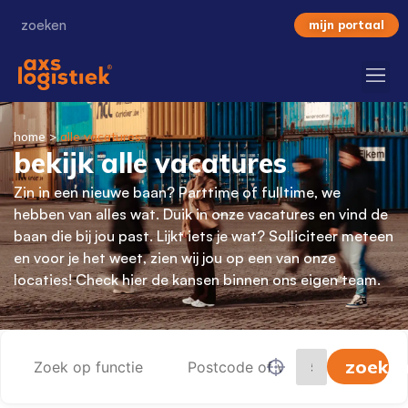
mijn portaal
home
>
alle vacatures
bekijk alle vacatures
Zin in een nieuwe baan? Parttime of fulltime, we
hebben van alles wat. Duik in onze vacatures en vind de
baan die bij jou past. Lijkt iets je wat? Solliciteer meteen
en voor je het weet, zien wij jou op een van onze
locaties! Check hier de kansen binnen ons eigen team.
zoeke