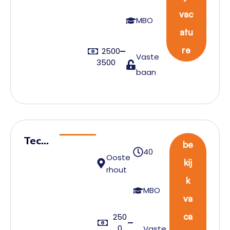
uc
vac
kc
MBO
atu
ha
uff
re
2500
Vaste
3500
eu
baan
r
Techn
be
40
ische
Ooste
kij
rhout
prod
k
uctie
MBO
va
mede
werk
ca
250
0
Vaste