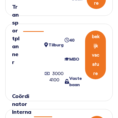
re
Tr
an
sp
or
bek
tpl
40
Tilburg
an
ijk
ne
vac
MBO
r
atu
re
3000
Vaste
4100
baan
Coördi
nator
Interna