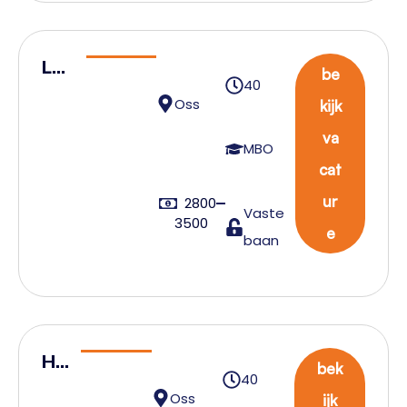
Log
be
40
isti
Oss
kijk
ek
va
coö
MBO
cat
rdi
nat
ur
2800
Vaste
3500
or
e
baan
He
bek
40
ftr
Oss
ijk