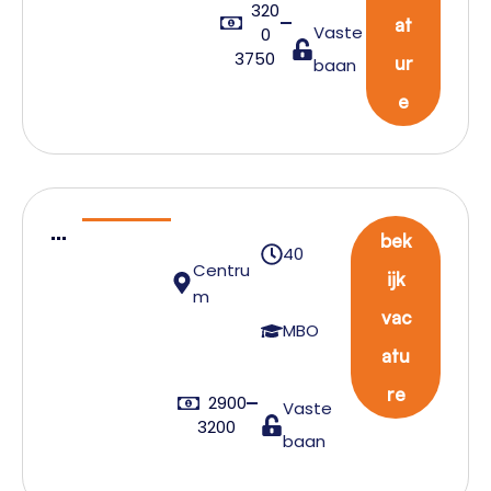
320
at
Vaste
0
3750
ur
baan
e
N
bek
40
C
Centru
ijk
T
m
vac
S
MBO
atu
T
e
re
2900
Vaste
a
3200
baan
m