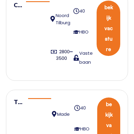
Cu
bek
40
st
Noord
ijk
om
Tilburg
vac
er
HBO
atu
Se
rvi
re
2800
Vaste
ce
3500
baan
Tea
be
40
mle
Made
kijk
ide
va
r
HBO