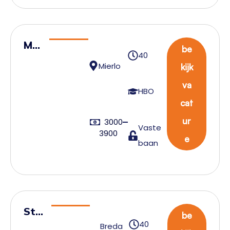
Me
be
40
ew
Mierlo
kijk
erk
va
end
HBO
cat
voo
rma
ur
3000
Vaste
3900
n
e
baan
Sta
be
40
ge –
Breda