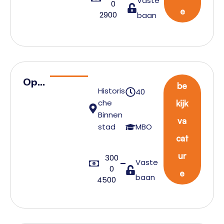
Vaste
0
rker
e
2900
baan
Ope
be
Historis
40
rati
che
kijk
ons
Binnen
va
med
stad
MBO
cat
ewe
rker
ur
300
Vaste
0
e
baan
4500