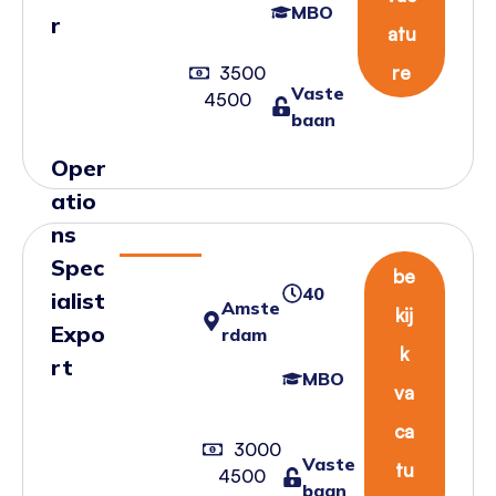
MBO
r
atu
re
3500
Vaste
4500
baan
Oper
atio
ns
Spec
be
40
ialist
Amste
kij
Expo
rdam
k
rt
MBO
va
ca
3000
Vaste
tu
4500
baan