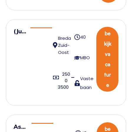
(Juni
be
40
Breda
or)
kijk
Zuid-
Tran
Oost
va
spo
MBO
ca
rtpl
250
ann
tur
Vaste
0
er
e
3500
baan
Assi
be