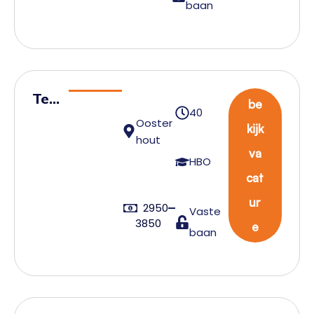
baan
r
Tea
be
40
mlei
Ooster
kijk
der
hout
va
Wa
HBO
cat
reh
ous
ur
2950
Vaste
e
3850
e
baan