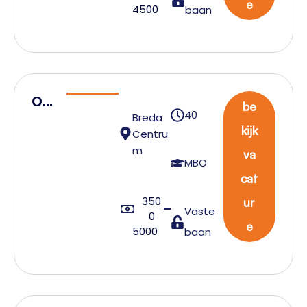
der
e
4500
baan
Op
be
40
Breda
era
kijk
Centru
tion
m
va
eel
MBO
cat
ma
350
nag
ur
Vaste
0
er
e
5000
baan