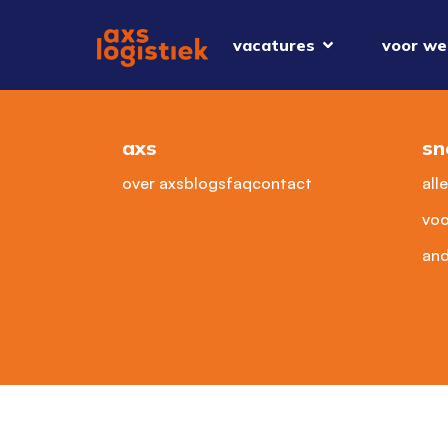
vacatures
voor we
axs
sn
over axs
blogs
faq
contact
all
voo
and