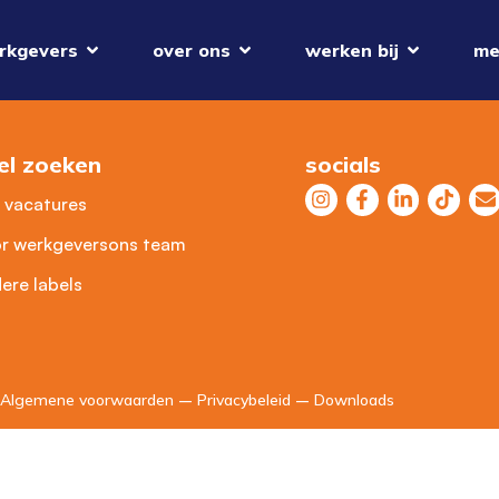
rkgevers
over ons
werken bij
me
el zoeken
socials
e vacatures
r werkgevers
ons team
ere labels
Algemene voorwaarden
–
Privacybeleid
–
Downloads