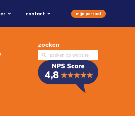
er
contact
mijn portaal
zoeken