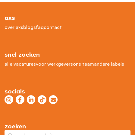
axs
over axs
blogs
faq
contact
snel zoeken
alle vacatures
voor werkgevers
ons team
andere labels
socials
zoeken