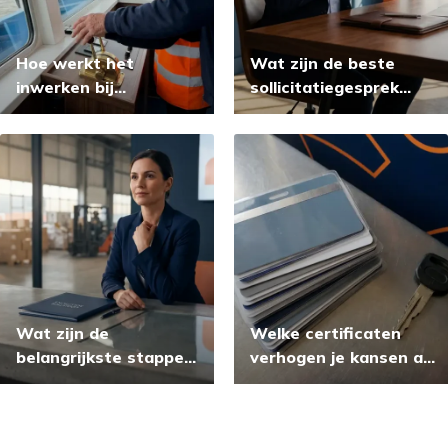
Hoe werkt het
Wat zijn de beste
inwerken bij
sollicitatiegesprek
binnenvaart
voorbereidingstips
vacatures?
voor 2026?
Wat zijn de
Welke certificaten
belangrijkste stappen
verhogen je kansen als
bij sollicitatiegesprek
machine operator?
voorbereiden?