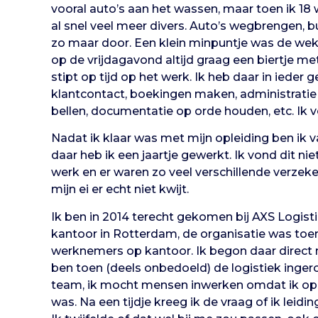
vooral auto’s aan het wassen, maar toen ik 18 
al snel veel meer divers. Auto’s wegbrengen, 
zo maar door. Een klein minpuntje was de wek
op de vrijdagavond altijd graag een biertje me
stipt op tijd op het werk. Ik heb daar in ieder 
klantcontact, boekingen maken, administratie b
bellen, documentatie op orde houden, etc. Ik v
Nadat ik klaar was met mijn opleiding ben ik 
daar heb ik een jaartje gewerkt. Ik vond dit niet
werk en er waren zo veel verschillende verzek
mijn ei er echt niet kwijt.
Ik ben in 2014 terecht gekomen bij AXS Logisti
kantoor in Rotterdam, de organisatie was toen
werknemers op kantoor. Ik begon daar direct
ben toen (deels onbedoeld) de logistiek inge
team, ik mocht mensen inwerken omdat ik op 
was. Na een tijdje kreeg ik de vraag of ik leid