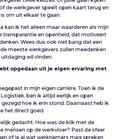
kgever twee keuzes. Óf jullie gaan kijken
óf de werkgever speelt open kaart terug en
 is om uit elkaar te gaan.
a kan ik het alleen maar waarderen als mijn
e transparantie en openheid, dat motiveert
denken. Wees dus ook niet bang dat een
t, de meeste werkgevers zullen meedenken
 uitdaging wil vinden.
 hebt opgedaan uit je eigen ervaring met
toegepast in mijn eigen carrière. Toen ik de
gistiek, ben ik altijd eerlijk en open
 gezegd hoe ik erin stond. Daarnaast heb ik
e het direct goed.
elijk gedacht. Hoe was de klik met de
de mensen op de werkvloer? Past de sfeer
ragen of je al wat werknemers mag spreken