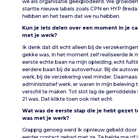
we als organisatie geëxplodeerd. We groeiden 
startte nieuwe labels zoals CPN en HYP Breda.
hebben en het team dat we nu hebben.
Kun je iets delen over een moment in je ca
met je werk?
Ik denk dat dit echt alleen bij de verzekeringe
gekke was, in het moment zelf realiseerde ik m
eerste echte baan na mijn opleiding, echt full
eerdere baan bij de autoverhuur. Bij de autover
werk, bij de verzekering veel minder. Daarnaas
administratief werk, er waren in mijn belevin
verschil te maken. Tot slot lag de gemiddelde le
21 was. Dat klikte toen ook niet echt.
Wat was de eerste stap die je hebt gezet t
was met je werk?
Grappig genoeg werd ik opnieuw gebeld door A
eerder contact gehad met ze. Ze belde me of 