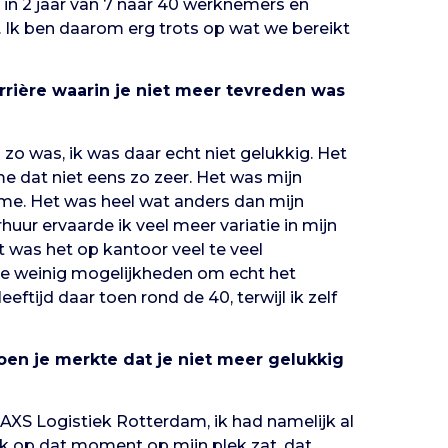
in 2 jaar van 7 naar 40 werknemers en
 Ik ben daarom erg trots op wat we bereikt
rrière waarin je niet meer tevreden was
n zo was, ik was daar echt niet gelukkig. Het
e dat niet eens zo zeer. Het was mijn
time. Het was heel wat anders dan mijn
huur ervaarde ik veel meer variatie in mijn
t was het op kantoor veel te veel
g te weinig mogelijkheden om echt het
eftijd daar toen rond de 40, terwijl ik zelf
oen je merkte dat je niet meer gelukkig
XS Logistiek Rotterdam, ik had namelijk al
ik op dat moment op mijn plek zat, dat