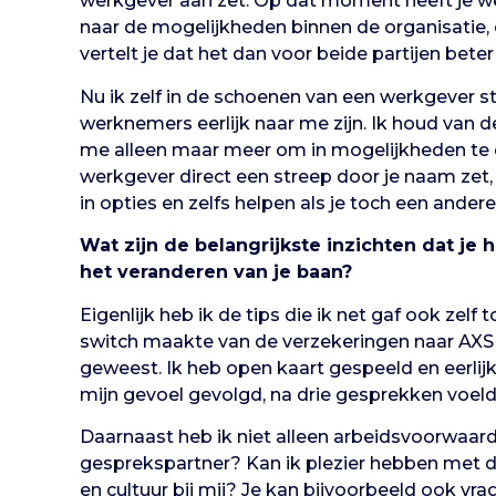
werkgever aan zet. Op dat moment heeft je wer
naar de mogelijkheden binnen de organisatie, 
vertelt je dat het dan voor beide partijen beter
Nu ik zelf in de schoenen van een werkgever st
werknemers eerlijk naar me zijn. Ik houd van d
me alleen maar meer om in mogelijkheden te 
werkgever direct een streep door je naam ze
in opties en zelfs helpen als je toch een andere
Wat zijn de belangrijkste inzichten dat je
het veranderen van je baan?
Eigenlijk heb ik de tips die ik net gaf ook zelf 
switch maakte van de verzekeringen naar AXS Lo
geweest. Ik heb open kaart gespeeld en eerlijk
mijn gevoel gevolgd, na drie gesprekken voeld
Daarnaast heb ik niet alleen arbeidsvoorwaard
gesprekspartner? Kan ik plezier hebben met 
en cultuur bij mij? Je kan bijvoorbeeld ook v