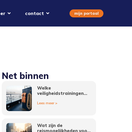
er
contact
mijn portaal
Net binnen
Welke
veiligheidstrainingen
zijn verplicht voor
Lees meer >
binnenvaart vacatures?
Wat zijn de
reismogelijkheden voor