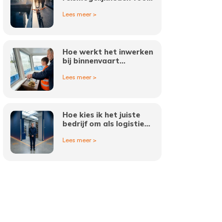
werk als logistiek
Lees meer >
medewerker in
Amsterdam?
Hoe werkt het inwerken
bij binnenvaart
vacatures?
Lees meer >
Hoe kies ik het juiste
bedrijf om als logistiek
medewerker in
Lees meer >
Amsterdam te werken?