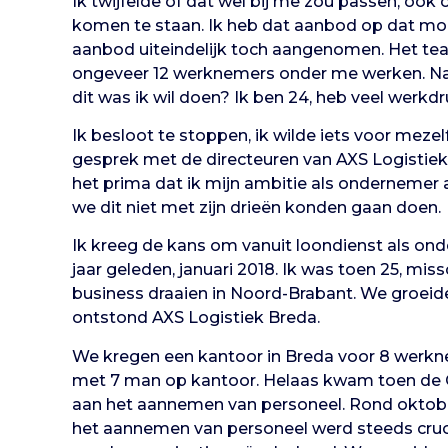
Ik twijfelde of dat wel bij me zou passen, oo
komen te staan. Ik heb dat aanbod op dat mo
aanbod uiteindelijk toch aangenomen. Het team 
ongeveer 12 werknemers onder me werken. Na een
dit was ik wil doen? Ik ben 24, heb veel werkd
Ik besloot te stoppen, ik wilde iets voor meze
gesprek met de directeuren van AXS Logistiek 
het prima dat ik mijn ambitie als ondernemer 
we dit niet met zijn drieën konden gaan doen.
Ik kreeg de kans om vanuit loondienst als ond
jaar geleden, januari 2018. Ik was toen 25, mi
business draaien in Noord-Brabant. We groeide
ontstond AXS Logistiek Breda.
We kregen een kantoor in Breda voor 8 werkne
met 7 man op kantoor. Helaas kwam toen de CO
aan het aannemen van personeel. Rond oktober
het aannemen van personeel werd steeds cruci