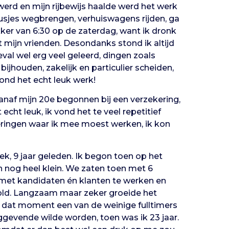
werd en mijn rijbewijs haalde werd het werk
busjes wegbrengen, verhuiswagens rijden, ga
ker van 6:30 op de zaterdag, want ik dronk
t mijn vrienden. Desondanks stond ik altijd
geval wel erg veel geleerd, dingen zoals
ijhouden, zakelijk en particulier scheiden,
ond het echt leuk werk!
vanaf mijn 20e begonnen bij een verzekering,
 echt leuk, ik vond het te veel repetitief
eringen waar ik mee moest werken, ik kon
ek, 9 jaar geleden. Ik begon toen op het
 nog heel klein. We zaten toen met 6
 met kandidaten én klanten te werken en
rold. Langzaam maar zeker groeide het
dat moment een van de weinige fulltimers
inggevende wilde worden, toen was ik 23 jaar.