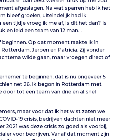
k omdat er dan best wel een druk op me zou
ment afgeslagen. Na wat sparren heb ik het
bleef groeien, uiteindelijk had ik
 tijdje vroeg ik me af, is dit het dan? Is
ruk en leid een team van 12 man…
lf beginnen. Op dat moment raakte ik in
Rotterdam, Jeroen en Patricia. Zij vonden
achterna wilde gaan, maar vroegen direct of
ernemer te beginnen, dat is nu ongeveer 5
sschien net 26. Ik begon in Rotterdam met
 door tot een team van drie en al snel
mers, maar voor dat ik het wist zaten we
VID-19 crisis, bedrijven dachten niet meer
 2021 was deze crisis zo goed als voorbij,
aler voor bedrijven. Vanaf dat moment zijn