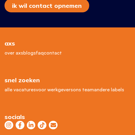
ik wil contact opnemen
axs
over axs
blogs
faq
contact
snel zoeken
alle vacatures
voor werkgevers
ons team
andere labels
socials