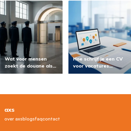
Nederland?
Wat voor mensen
Hoe schrijf je een CV
zoekt de douane als
voor vacatures
nieuwe medewerkers?
logistiek?
axs
over axs
blogs
faq
contact