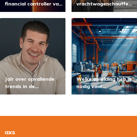
financial controller van
vrachtwagenchauffeur
een boekhouder in de
worden”
logistiek?
Jaïr over opvallende
Welke opleiding heb je
trends in de
nodig voor
arbeidsmarkt
productiemedewerker?
axs