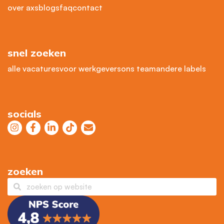
over axs
blogs
faq
contact
snel zoeken
alle vacatures
voor werkgevers
ons team
andere labels
socials
zoeken