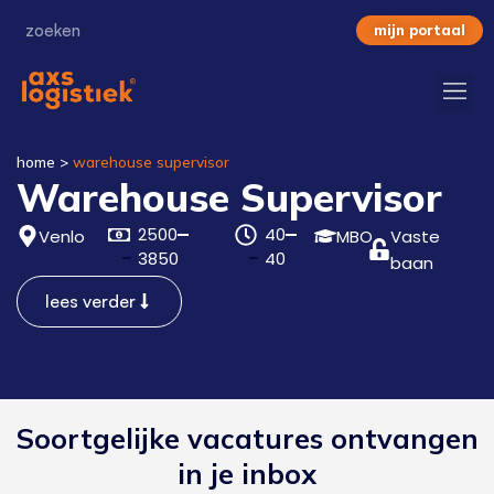
mijn portaal
home
>
warehouse supervisor
Warehouse Supervisor
2500
40
Venlo
MBO
Vaste
3850
40
baan
lees verder
Soortgelijke vacatures ontvangen
in je inbox