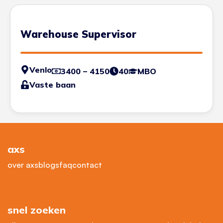
Warehouse Supervisor
Venlo
3400 – 4150
40
MBO
Vaste baan
axs
over axs
blogs
faq
contact
snel zoeken