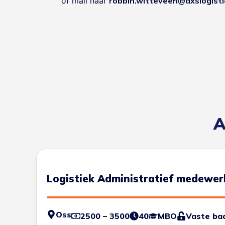
of mail naar
robbin.witteveen@axslogisti
A
Logistiek Administratief medewer
Oss
2500 – 3500
40
MBO
Vaste ba