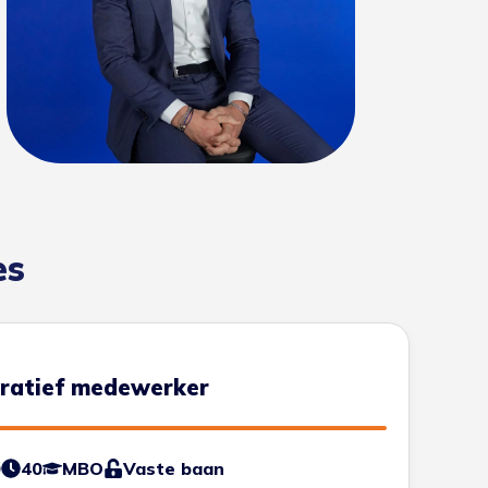
es
tratief medewerker
0
40
MBO
Vaste baan