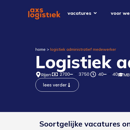
vacatures
voor we
home
>
logistiek administratief medewerker
Logistiek 
2700
3750
40
40
Rijen
MB
lees verder
Soortgelijke vacatures o