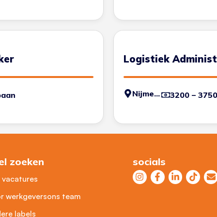
ker
Logistiek Adminis
Nijmegen
baan
3200 – 375
el zoeken
socials
e vacatures
r werkgevers
ons team
ere labels