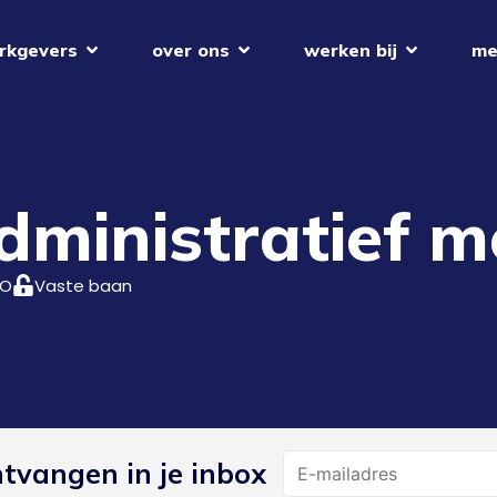
rkgevers
over ons
werken bij
me
administratief 
O
Vaste baan
Name
ntvangen in je inbox