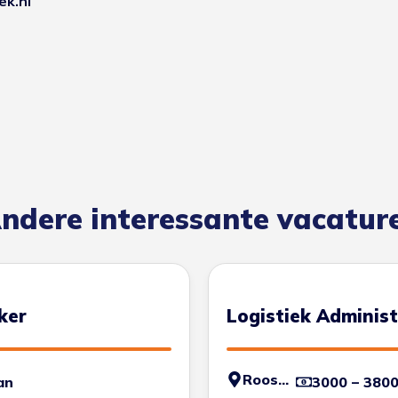
ek.nl
ndere interessante vacatur
ker
Logistiek Adminis
Roosendaal
an
3000 – 380