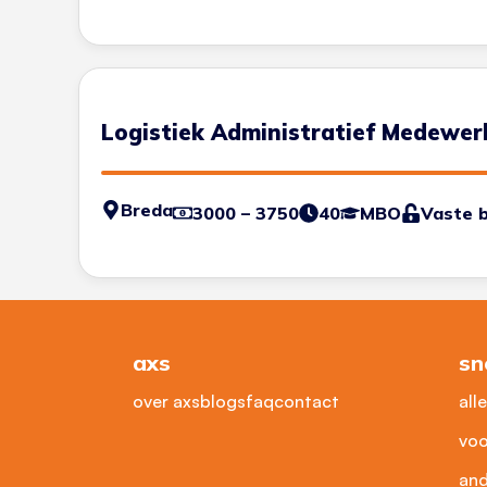
Logistiek Administratief Medewer
Breda
3000 – 3750
40
MBO
Vaste 
axs
sn
over axs
blogs
faq
contact
all
voo
and