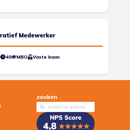
tratief Medewerker
0
40
MBO
Vaste baan
zoeken