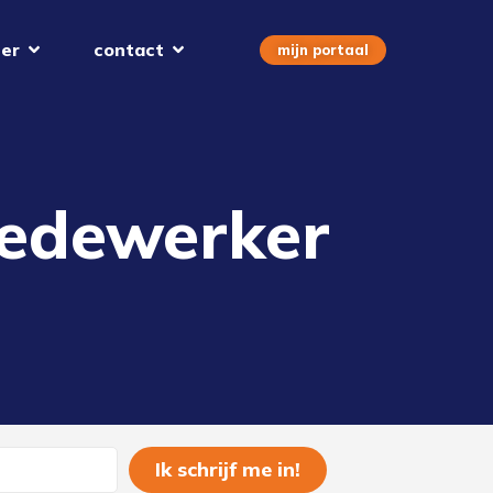
er
contact
mijn portaal
medewerker