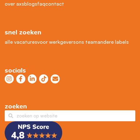
over axs
blogs
faq
contact
snel zoeken
alle vacatures
voor werkgevers
ons team
andere labels
socials
zoeken