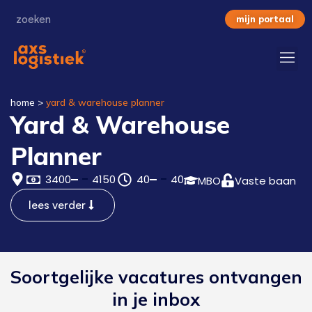
mijn portaal
home
>
yard & warehouse planner
Yard & Warehouse
Planner
3400
4150
40
40
MBO
Vaste baan
lees verder
Soortgelijke vacatures ontvangen
in je inbox