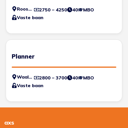
Roosendaal
2750 – 4250
40
MBO
Vaste baan
Planner
Waalwijk
2800 – 3700
40
MBO
Vaste baan
axs