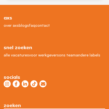
axs
over axs
blogs
faq
contact
snel zoeken
alle vacatures
voor werkgevers
ons team
andere labels
socials
zoeken