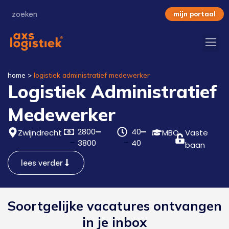
mijn portaal
home
>
logistiek administratief medewerker
Logistiek Administratief
Medewerker
2800
40
Zwijndrecht
MBO
Vaste
3800
40
baan
lees verder
Soortgelijke vacatures ontvangen
in je inbox