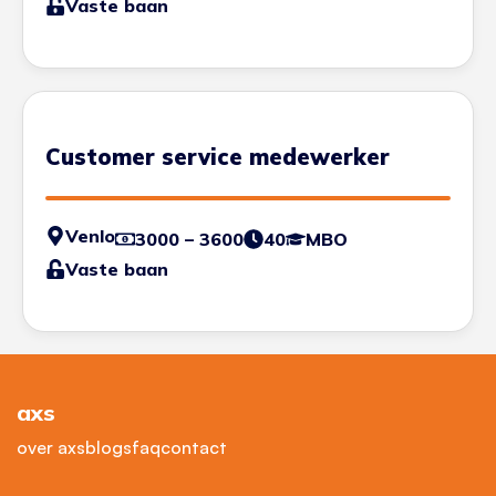
Vaste baan
Customer service medewerker
Venlo
3000 – 3600
40
MBO
Vaste baan
axs
over axs
blogs
faq
contact