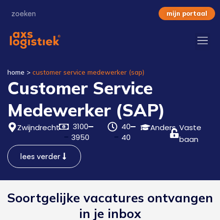
mijn portaal
home
>
customer service medewerker (sap)
Customer Service
Medewerker (SAP)
3100
40
Zwijndrecht
Anders
Vaste
3950
40
baan
lees verder
Soortgelijke vacatures ontvangen
in je inbox