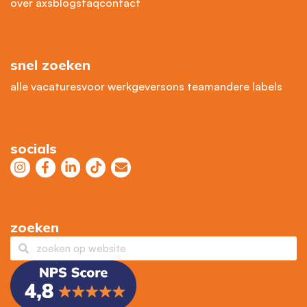
over axs
blogs
faq
contact
snel zoeken
alle vacatures
voor werkgevers
ons team
andere labels
socials
zoeken