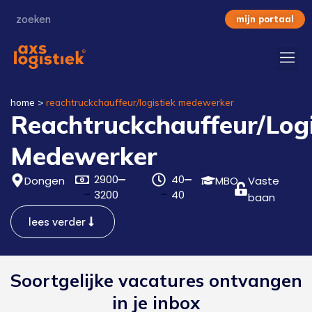
mijn portaal
home
>
reachtruckchauffeur/logistiek medewerker
Reachtruckchauffeur/Logi
Medewerker
2900
40
Dongen
MBO
Vaste
3200
40
baan
lees verder
Soortgelijke vacatures ontvangen
in je inbox