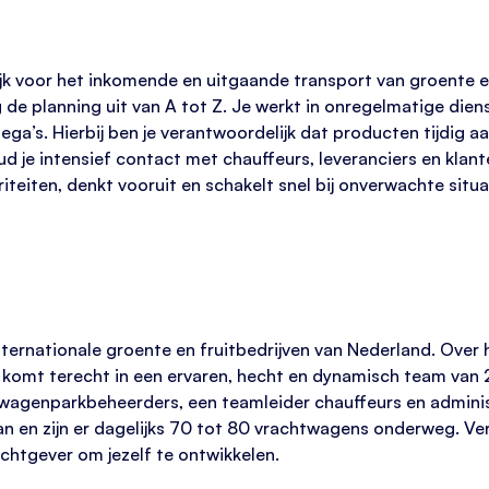
ijk voor het inkomende en uitgaande transport van groente en
g de planning uit van A tot Z. Je werkt in onregelmatige die
ega’s. Hierbij ben je verantwoordelijk dat producten tijdig 
ud je intensief contact met chauffeurs, leveranciers en klan
iteiten, denkt vooruit en schakelt snel bij onverwachte situa
ternationale groente en fruitbedrijven van Nederland. Over 
e komt terecht in een ervaren, hecht en dynamisch team van 
, wagenparkbeheerders, een teamleider chauffeurs en admin
an en zijn er dagelijks 70 tot 80 vrachtwagens onderweg. Verd
htgever om jezelf te ontwikkelen.