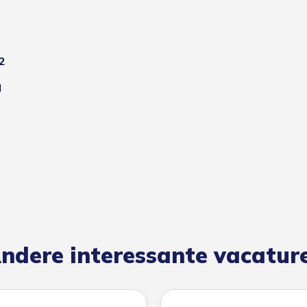
2
l
ndere interessante vacatur