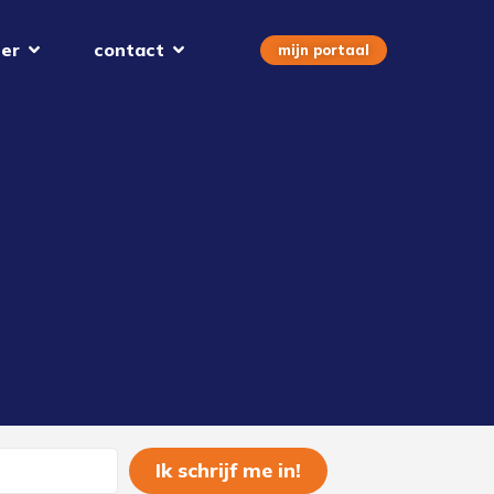
er
contact
mijn portaal