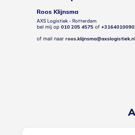
Roos Klijnsma
AXS Logistiek - Rotterdam
bel mij op
010 205 4575
of
+3164010090
of mail naar
roos.klijnsma@axslogistiek.n
A