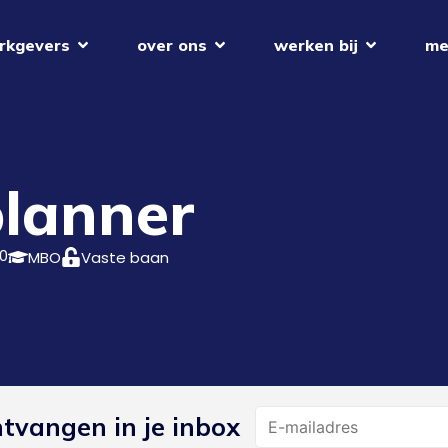
rkgevers
over ons
werken bij
me
lanner
0
MBO
Vaste baan
Name
ntvangen in je inbox