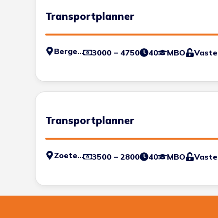
Transportplanner
Bergen op Zoom
3000 – 4750
40
MBO
Vaste
Transportplanner
Zoetermeer
3500 – 2800
40
MBO
Vaste