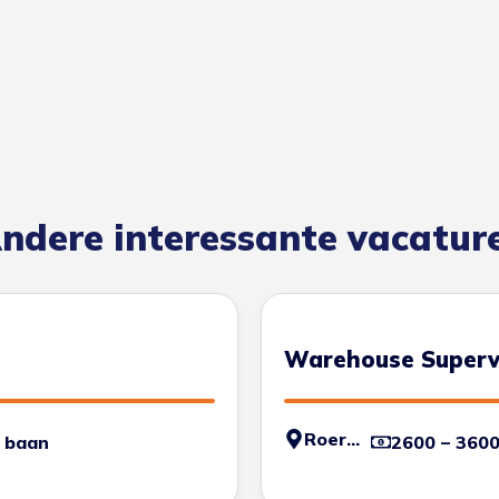
ndere interessante vacatur
Warehouse Superv
Roermond
 baan
2600 – 360