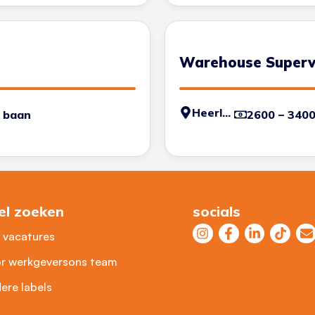
Warehouse Superv
Heerlen
 baan
2600 – 340
el zoeken
socials
e vacatures
r werkgevers
ons team
ere labels