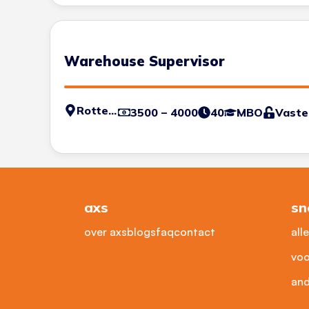
Warehouse Supervisor
Rotterdam
3500 – 4000
40
MBO
Vaste
axs
sn
over axs
blogs
faq
contact
all
voo
and