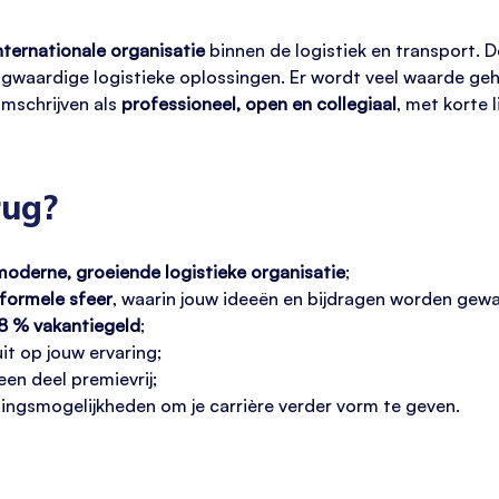
nternationale organisatie
binnen de logistiek en transport. 
oogwaardige logistieke oplossingen. Er wordt veel waarde g
 omschrijven als
professioneel, open en collegiaal
, met korte 
rug?
moderne, groeiende logistieke organisatie
;
nformele sfeer
, waarin jouw ideeën en bijdragen worden gew
8 % vakantiegeld
;
it op jouw ervaring;
en deel premievrij;
ingsmogelijkheden om je carrière verder vorm te geven.