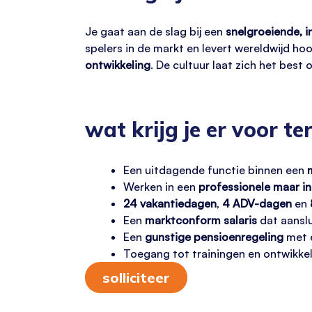
Je gaat aan de slag bij een
snelgroeiende, i
spelers in de markt en levert wereldwijd h
ontwikkeling
. De cultuur laat zich het best
wat krijg je er voor te
Een uitdagende functie binnen een
Werken in een
professionele maar i
24 vakantiedagen
,
4 ADV-dagen
en
Een
marktconform salaris
dat aanslu
Een
gunstige pensioenregeling
met e
Toegang tot trainingen en ontwikkel
solliciteer