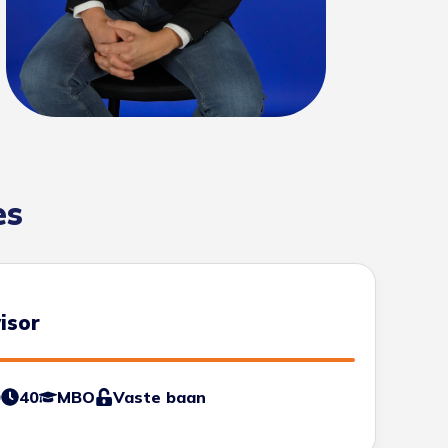
es
isor
0
40
MBO
Vaste baan