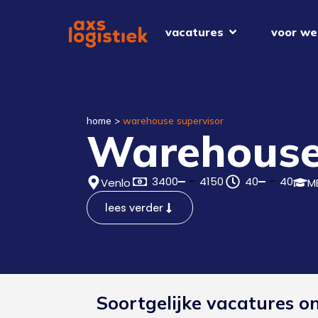
vacatures
voor we
home
>
warehouse supervisor
Warehouse
3400
4150
40
40
Venlo
M
lees verder
Soortgelijke vacatures o