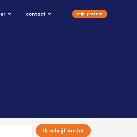
er
contact
mijn portaal