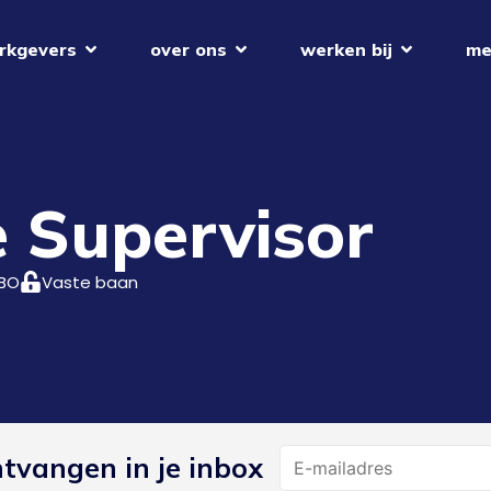
rkgevers
over ons
werken bij
me
 Supervisor
BO
Vaste baan
Name
ntvangen in je inbox