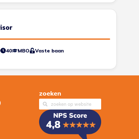
isor
0
40
MBO
Vaste baan
zoeken