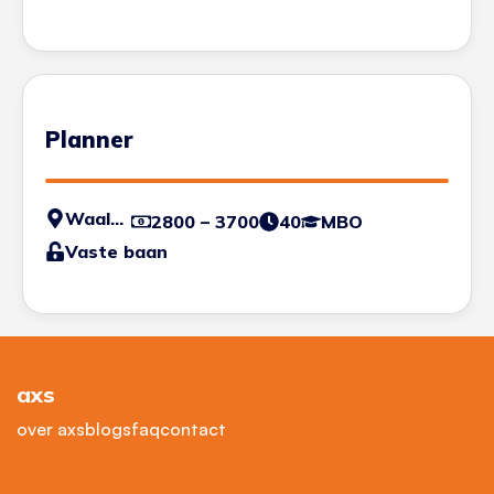
Planner
Waalwijk
2800 – 3700
40
MBO
Vaste baan
axs
over axs
blogs
faq
contact