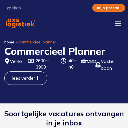
mijn portaal
home
>
commercieel planner
Commercieel Planner
2600
40
Venlo
MBO
Vaste
3900
40
baan
lees verder
Soortgelijke vacatures ontvangen
in je inbox