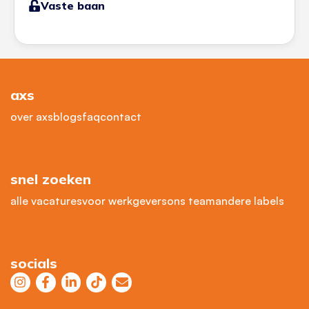
Vaste baan
axs
over axs
blogs
faq
contact
snel zoeken
alle vacatures
voor werkgevers
ons team
andere labels
socials