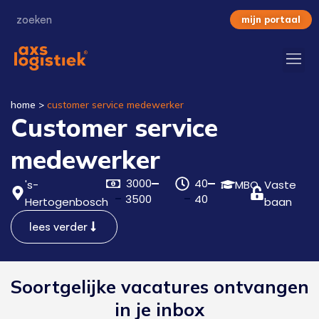
mijn portaal
home
>
customer service medewerker
Customer service
medewerker
3000
40
's-
MBO
Vaste
3500
40
Hertogenbosch
baan
lees verder
Soortgelijke vacatures ontvangen
in je inbox