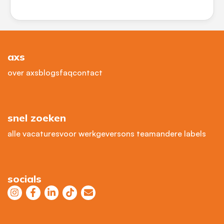
axs
over axs
blogs
faq
contact
snel zoeken
alle vacatures
voor werkgevers
ons team
andere labels
socials