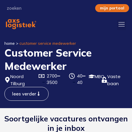
mijn portaal
home
>
customer service medewerker
Customer Service
Medewerker
2700
40
Noord
MBO
Vaste
3500
40
Tilburg
baan
lees verder
Soortgelijke vacatures ontvangen
in je inbox