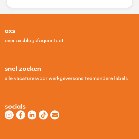
axs
over axs
blogs
faq
contact
snel zoeken
alle vacatures
voor werkgevers
ons team
andere labels
socials