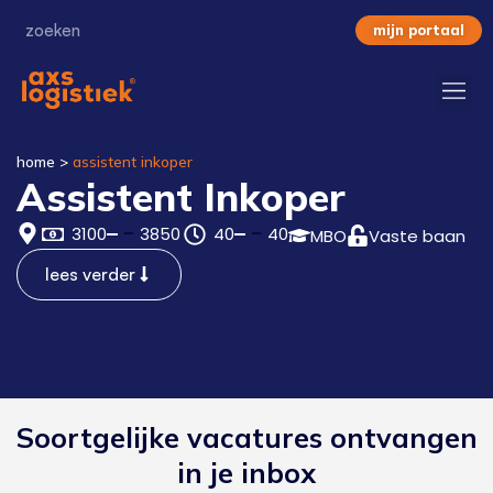
mijn portaal
home
>
assistent inkoper
Assistent Inkoper
3100
3850
40
40
MBO
Vaste baan
lees verder
Soortgelijke vacatures ontvangen
in je inbox