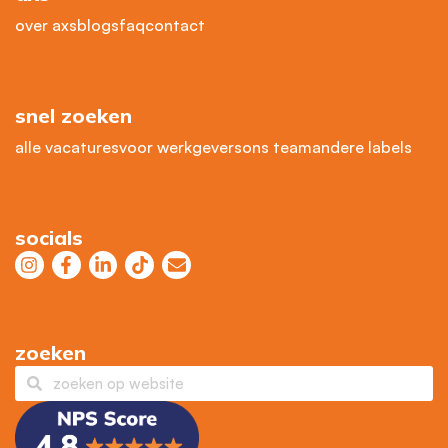
over axs
blogs
faq
contact
snel zoeken
alle vacatures
voor werkgevers
ons team
andere labels
socials
zoeken