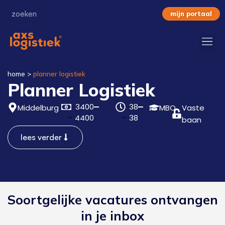
mijn portaal
home
>
planner logistiek
Planner Logistiek
3400
38
Middelburg
MBO
Vaste
4400
38
baan
lees verder
Soortgelijke vacatures ontvangen
in je inbox