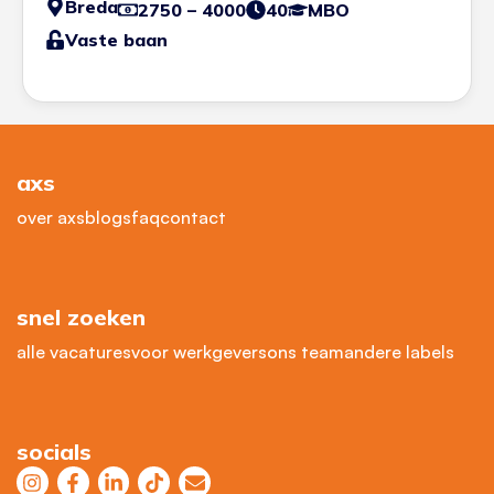
Breda
2750 – 4000
40
MBO
Vaste baan
axs
over axs
blogs
faq
contact
snel zoeken
alle vacatures
voor werkgevers
ons team
andere labels
socials