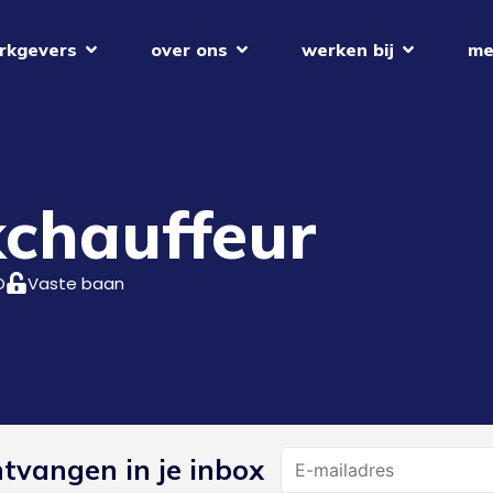
rkgevers
over ons
werken bij
me
chauffeur
O
Vaste baan
Name
ntvangen in je inbox