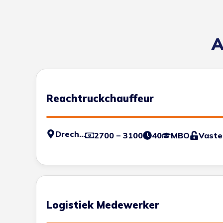
A
Reachtruckchauffeur
Drechtsteden
2700 – 3100
40
MBO
Vaste
Logistiek Medewerker