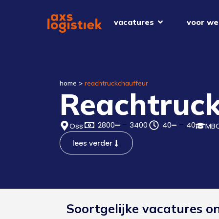
vacatures
voor we
home
>
reachtruckchauffeur
Reachtruck
2800
3400
40
40
Oss
MB
lees verder
Soortgelijke vacatures o