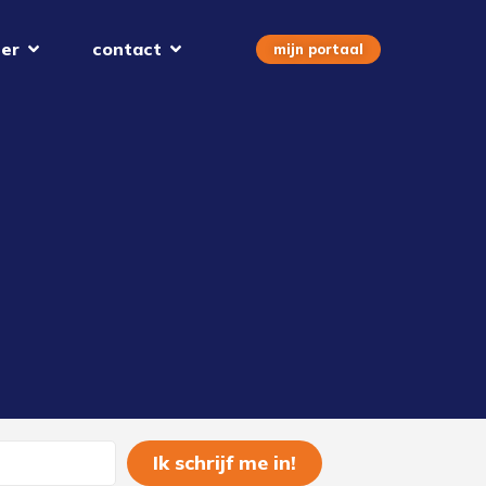
er
contact
mijn portaal