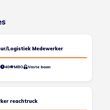
es
ur/Logistiek Medewerker
0
40
MBO
Vaste baan
ker reachtruck