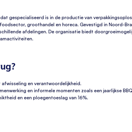
f dat gespecialiseerd is in de productie van verpakkingsoplo
de foodsector, groothandel en horeca. Gevestigd in Noord-B
hillende afdelingen. De organisatie biedt doorgroeimogeli
eamactiviteiten.
rug?
t afwisseling en verantwoordelijkheid.
samenwerking en informele momenten zoals een jaarlijkse BBQ
chiktheid en een ploegentoeslag van 16%.