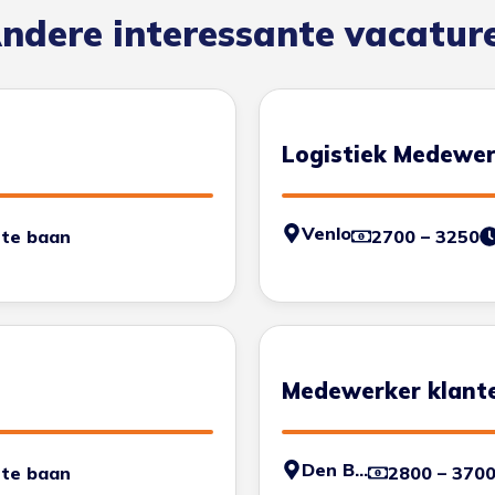
ndere interessante vacatur
Logistiek Medewer
Venlo
te baan
2700 – 3250
Medewerker klant
Den Bosch
te baan
2800 – 370