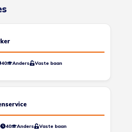
es
ker
40
Anders
Vaste baan
enservice
0
40
Anders
Vaste baan