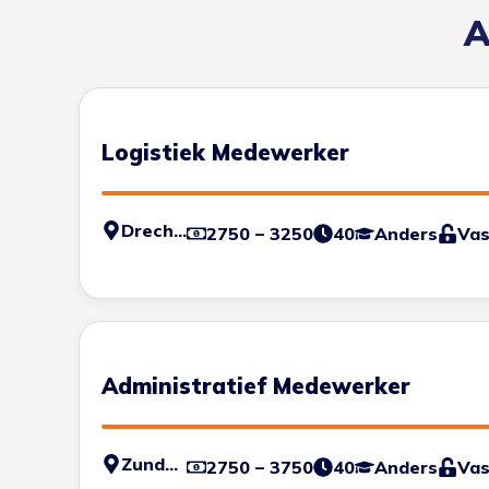
A
Logistiek Medewerker
Drechtsteden
2750 – 3250
40
Anders
Vas
Administratief Medewerker
Zundert
2750 – 3750
40
Anders
Vas