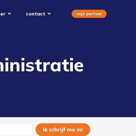
er
contact
mijn portaal
nistratie