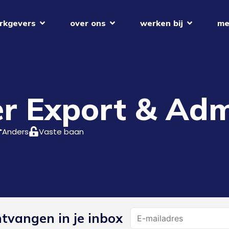
rkgevers
over ons
werken bij
me
 Export & Admi
Anders
Vaste baan
Name
ntvangen in je inbox