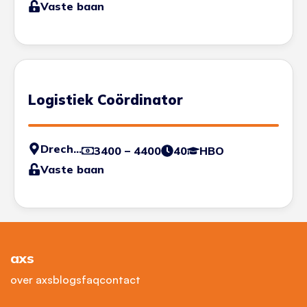
Vaste baan
Logistiek Coördinator
Drechtsteden
3400 – 4400
40
HBO
Vaste baan
axs
over axs
blogs
faq
contact