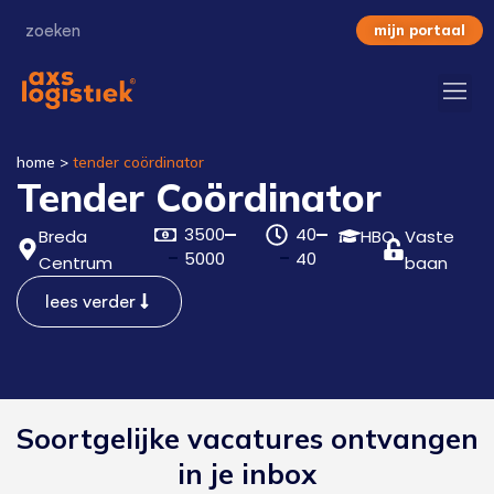
mijn portaal
home
>
tender coördinator
Tender Coördinator
3500
40
Breda
HBO
Vaste
5000
40
Centrum
baan
lees verder
Soortgelijke vacatures ontvangen
in je inbox