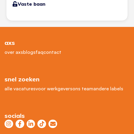
Vaste baan
axs
over axs
blogs
faq
contact
snel zoeken
alle vacatures
voor werkgevers
ons team
andere labels
socials