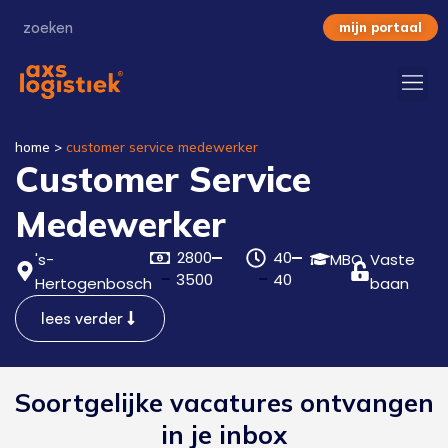
mijn portaal
home
>
customer service medewerker
Customer Service
Medewerker
2800
40
's-
MBO
Vaste
3500
40
Hertogenbosch
baan
lees verder
Soortgelijke vacatures ontvangen
in je inbox