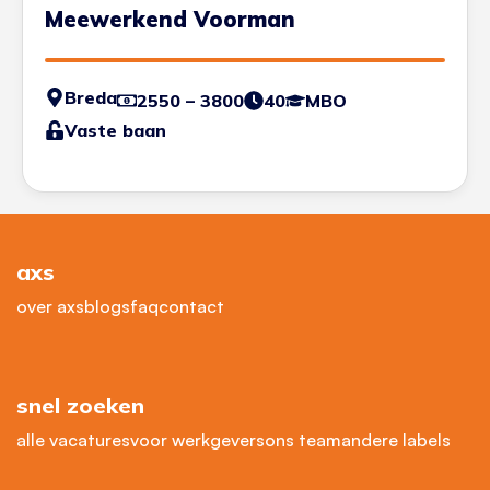
Meewerkend Voorman
Breda
2550 – 3800
40
MBO
Vaste baan
axs
over axs
blogs
faq
contact
snel zoeken
alle vacatures
voor werkgevers
ons team
andere labels