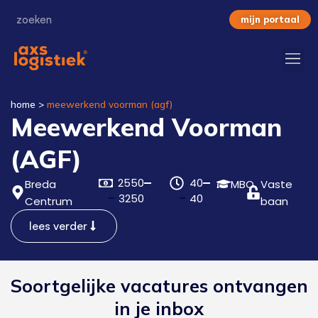
mijn portaal
home
>
meewerkend voorman (agf)
Meewerkend Voorman
(AGF)
2550
40
Breda
MBO
Vaste
3250
40
Centrum
baan
lees verder
Soortgelijke vacatures ontvangen
in je inbox