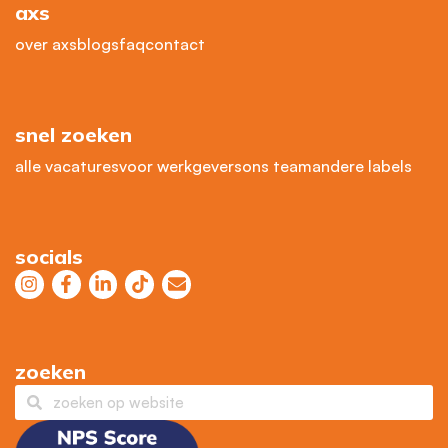
axs
over axs
blogs
faq
contact
snel zoeken
alle vacatures
voor werkgevers
ons team
andere labels
socials
zoeken