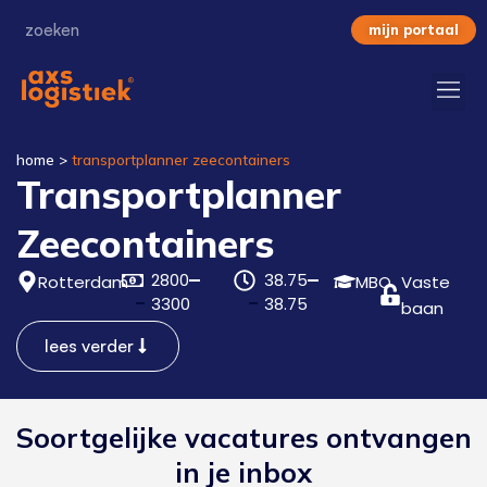
mijn portaal
home
>
transportplanner zeecontainers
Transportplanner
Zeecontainers
2800
38.75
Rotterdam
MBO
Vaste
3300
38.75
baan
lees verder
Soortgelijke vacatures ontvangen
in je inbox