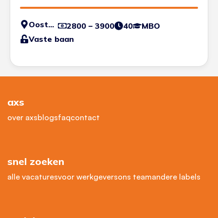
Oosterhout
2800 – 3900
40
MBO
Vaste baan
axs
over axs
blogs
faq
contact
snel zoeken
alle vacatures
voor werkgevers
ons team
andere labels