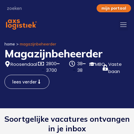
mijn portaal
home
>
magazijnbeheerder
Magazijnbeheerder
2800
38
Roosendaal
MBO
Vaste
3700
38
baan
lees verder
Soortgelijke vacatures ontvangen
in je inbox