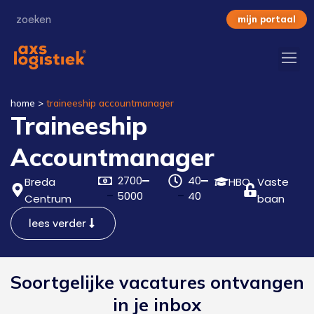
mijn portaal
home
>
traineeship accountmanager
Traineeship
Accountmanager
2700
40
Breda
HBO
Vaste
5000
40
Centrum
baan
lees verder
Soortgelijke vacatures ontvangen
in je inbox