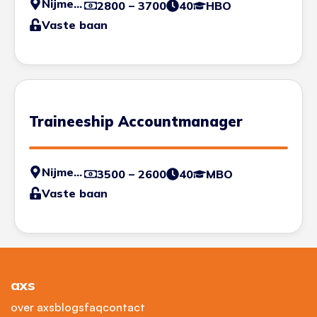
Nijmegen
2800 – 3700
40
HBO
Vaste baan
Traineeship Accountmanager
Nijmegen
3500 – 2600
40
MBO
Vaste baan
axs
over axs
blogs
faq
contact