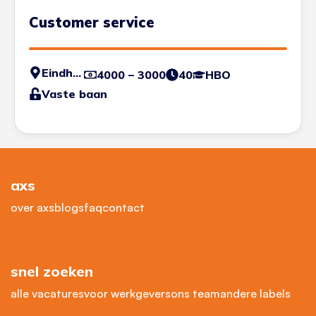
Customer service
Eindhoven
4000 – 3000
40
HBO
Vaste baan
axs
over axs
blogs
faq
contact
snel zoeken
alle vacatures
voor werkgevers
ons team
andere labels