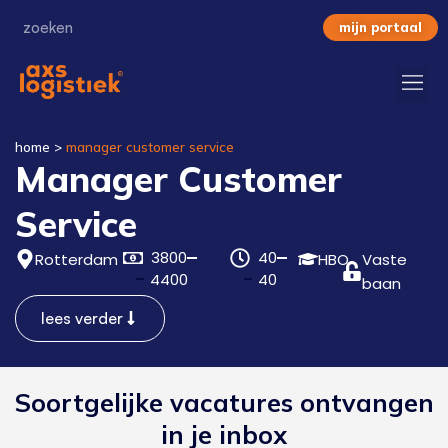
mijn portaal
home
>
manager customer service
Manager Customer
Service
3800
40
Rotterdam
HBO
Vaste
4400
40
baan
lees verder
Soortgelijke vacatures ontvangen
in je inbox