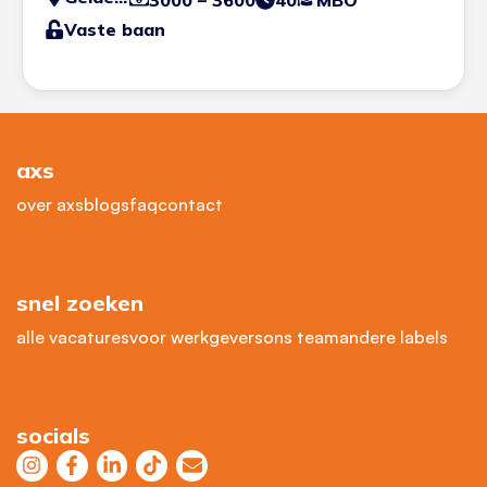
3000 – 3600
40
MBO
Vaste baan
axs
over axs
blogs
faq
contact
snel zoeken
alle vacatures
voor werkgevers
ons team
andere labels
socials