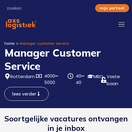
mijn portaal
home
>
manager customer service
Manager Customer
Service
4000
40
Rotterdam
MBO
Vaste
5000
40
baan
lees verder
Soortgelijke vacatures ontvangen
in je inbox