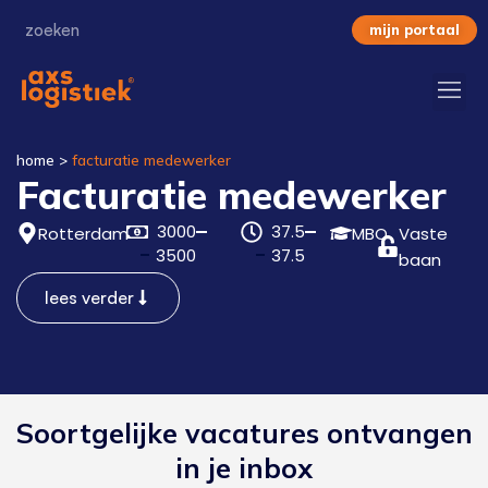
mijn portaal
home
>
facturatie medewerker
Facturatie medewerker
3000
37.5
Rotterdam
MBO
Vaste
3500
37.5
baan
lees verder
Soortgelijke vacatures ontvangen
in je inbox