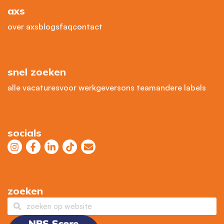
axs
over axs
blogs
faq
contact
snel zoeken
alle vacatures
voor werkgevers
ons team
andere labels
socials
zoeken