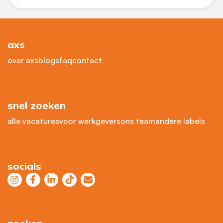
axs
over axs
blogs
faq
contact
snel zoeken
alle vacatures
voor werkgevers
ons team
andere labels
socials