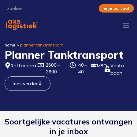
mijn portaal
home
>
planner tanktransport
Planner Tanktransport
2600
40
Rotterdam
MBO
Vaste
3800
40
baan
lees verder
Soortgelijke vacatures ontvangen
in je inbox