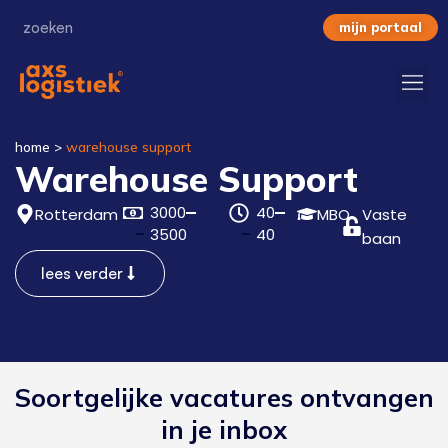
mijn portaal
home
>
warehouse support
Warehouse Support
3000
40
Rotterdam
MBO
Vaste
3500
40
baan
lees verder
Soortgelijke vacatures ontvangen
in je inbox