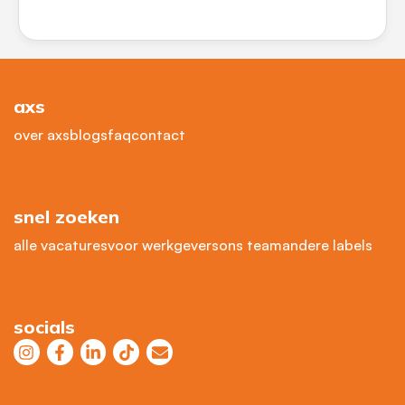
axs
over axs
blogs
faq
contact
snel zoeken
alle vacatures
voor werkgevers
ons team
andere labels
socials