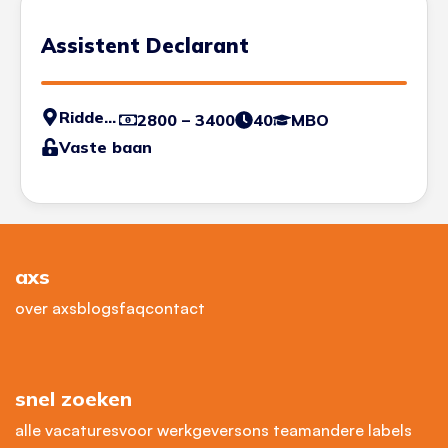
Assistent Declarant
Ridderkerk
2800 – 3400
40
MBO
Vaste baan
axs
over axs
blogs
faq
contact
snel zoeken
alle vacatures
voor werkgevers
ons team
andere labels