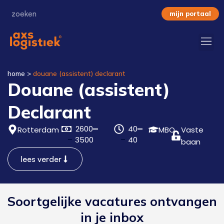
mijn portaal
home
>
douane (assistent) declarant
Douane (assistent)
Declarant
2600
40
Rotterdam
MBO
Vaste
3500
40
baan
lees verder
Soortgelijke vacatures ontvangen
in je inbox