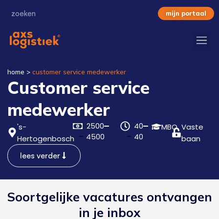
mijn portaal
home
>
customer service medewerker
Customer service
medewerker
2500
40
's-
MBO
Vaste
4500
40
Hertogenbosch
baan
lees verder
Soortgelijke vacatures ontvangen
in je inbox