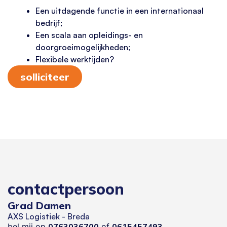
Een uitdagende functie in een internationaal
bedrijf;
Een scala aan opleidings- en
doorgroeimogelijkheden;
Flexibele werktijden?
solliciteer
contactpersoon
Grad Damen
AXS Logistiek - Breda
bel mij op
0763036700
of
0615457493