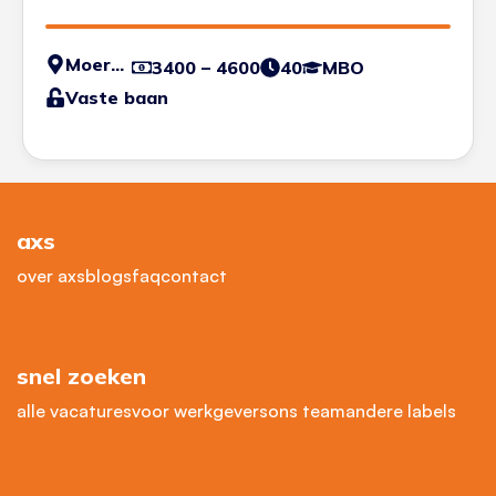
Moerdijk
3400 – 4600
40
MBO
Vaste baan
axs
over axs
blogs
faq
contact
snel zoeken
alle vacatures
voor werkgevers
ons team
andere labels