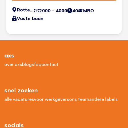
Rotterdam
2000 – 4000
40
MBO
Vaste baan
axs
over axs
blogs
faq
contact
snel zoeken
alle vacatures
voor werkgevers
ons team
andere labels
socials