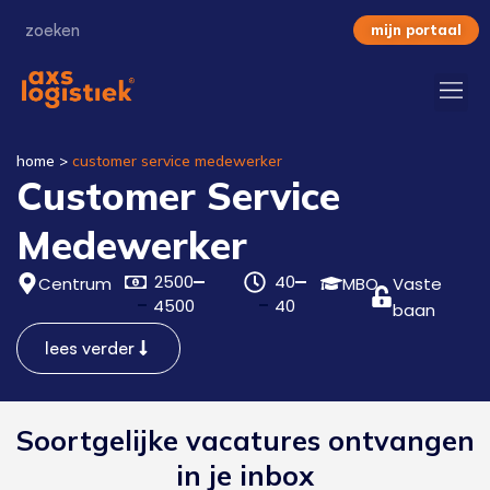
mijn portaal
home
>
customer service medewerker
Customer Service
Medewerker
2500
40
Centrum
MBO
Vaste
4500
40
baan
lees verder
Soortgelijke vacatures ontvangen
in je inbox