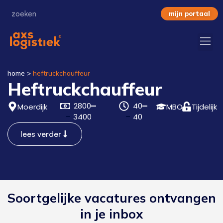
mijn portaal
home
>
heftruckchauffeur
Heftruckchauffeur
2800
40
Moerdijk
MBO
Tijdelijk
3400
40
lees verder
Soortgelijke vacatures ontvangen
in je inbox