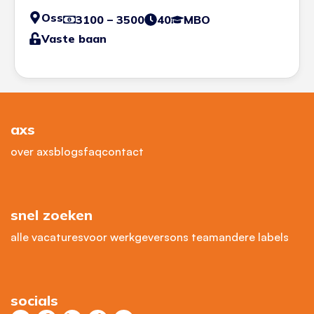
Oss
3100 – 3500
40
MBO
Vaste baan
axs
over axs
blogs
faq
contact
snel zoeken
alle vacatures
voor werkgevers
ons team
andere labels
socials