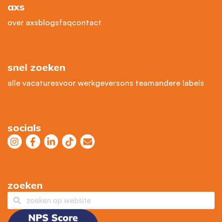
axs
over axs
blogs
faq
contact
snel zoeken
alle vacatures
voor werkgevers
ons team
andere labels
socials
zoeken