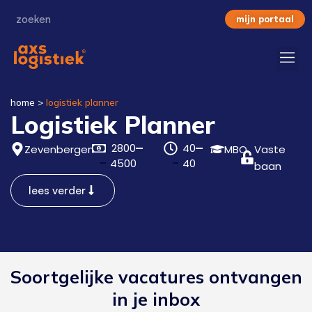
mijn portaal
home
>
logistiek planner
Logistiek Planner
2800
40
Zevenbergen
MBO
Vaste
4500
40
baan
lees verder
Soortgelijke vacatures ontvangen
in je inbox