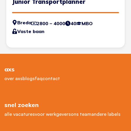
Junior Transportplanner
Breda
2800 – 4000
40
MBO
Vaste baan
axs
over axs
blogs
faq
contact
snel zoeken
alle vacatures
voor werkgevers
ons team
andere labels