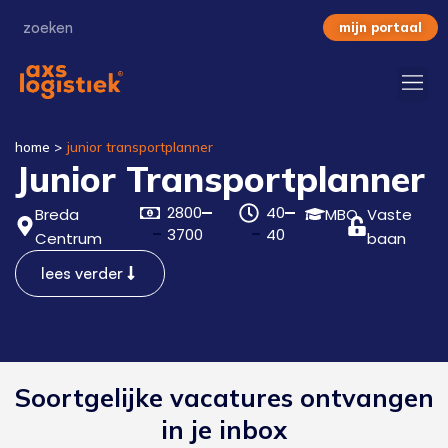
mijn portaal
home
>
junior transportplanner
Junior Transportplanner
2800
40
Breda
MBO
Vaste
3700
40
Centrum
baan
lees verder
Soortgelijke vacatures ontvangen
in je inbox