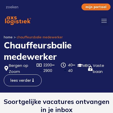
mijn portaal
home
>
chauffeursbalie medewerker
Chauffeursbalie
medewerker
2200
40
Bergen op
MBO
Vaste
2900
40
Zoom
baan
lees verder
Soortgelijke vacatures ontvangen
in je inbox