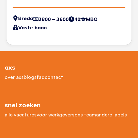
Planning
Breda
2800 – 3600
40
MBO
Vaste baan
axs
over axs
blogs
faq
contact
snel zoeken
alle vacatures
voor werkgevers
ons team
andere labels