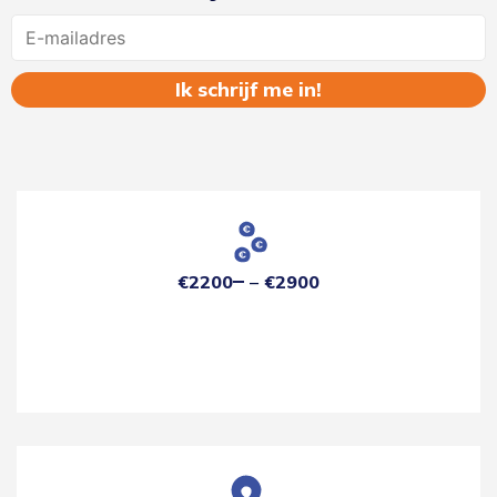
Name
€2200
€2900