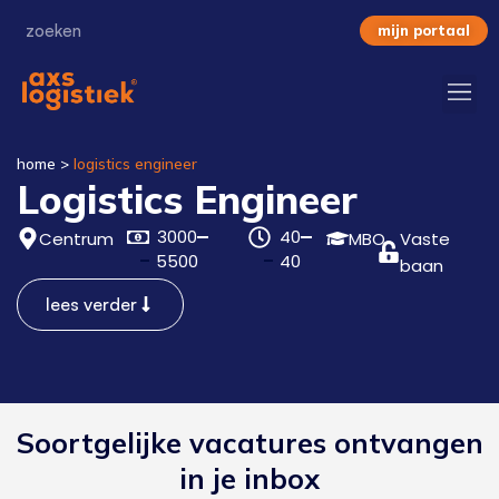
mijn portaal
home
>
logistics engineer
Logistics Engineer
3000
40
Centrum
MBO
Vaste
5500
40
baan
lees verder
Soortgelijke vacatures ontvangen
in je inbox