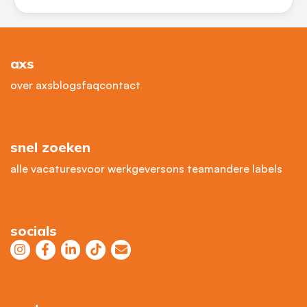
axs
over axs
blogs
faq
contact
snel zoeken
alle vacatures
voor werkgevers
ons team
andere labels
socials